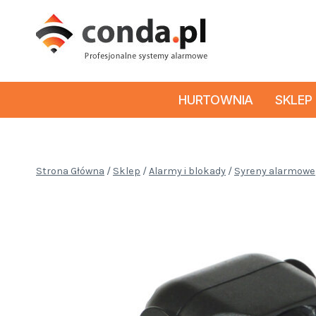
Przejdź
do
treści
HURTOWNIA
SKLEP
Strona Główna
/
Sklep
/
Alarmy i blokady
/
Syreny alarmowe