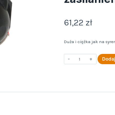
61,22
zł
Duża i ciężka jak na syr
ilość
Dodaj
SAD
6-
5
-
sześciosygnałowa
syrena
z
własnym