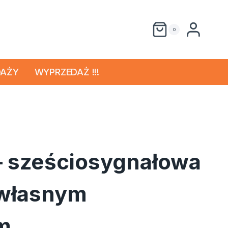
0
DAŻY
WYPRZEDAŻ !!!
– sześciosygnałowa
 własnym
m