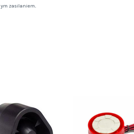
zasilaniem
nym zasilaniem.