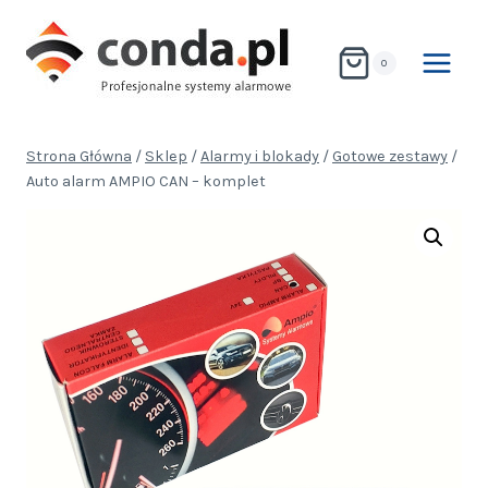
Przejdź
do
0
treści
Strona Główna
/
Sklep
/
Alarmy i blokady
/
Gotowe zestawy
/
Auto alarm AMPIO CAN – komplet