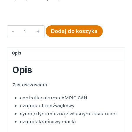
ilość
Dodaj do koszyka
Auto
alarm
AMPIO
Opis
CAN
Opis
-
komplet
Zestaw zawiera:
centralkę alarmu AMPIO CAN
czujnik ultradźwiękowy
syrenę dynamiczną z własnym zasilaniem
czujnik krańcowy maski